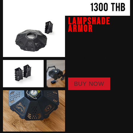
LAMPSHADE
ARMOR
SHARK ARMY
for goalzero
Size : 14×2.5 cm.
1,300 THB
BUY NOW