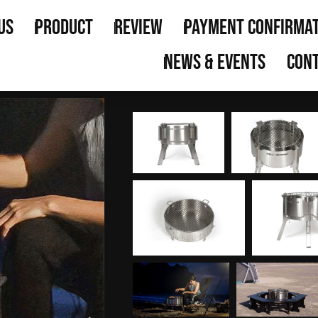
us
Product
Review
Payment Confirma
News & Events
Cont