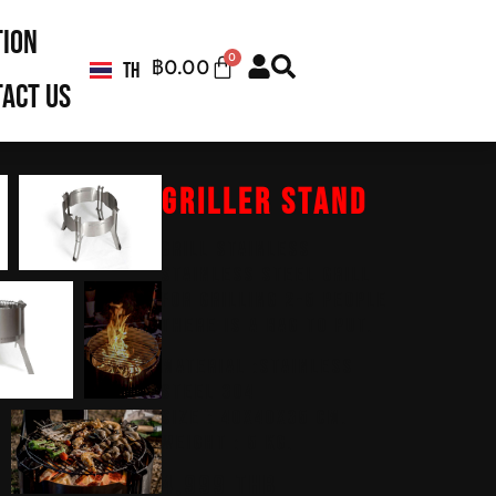
tion
0
฿
0.00
TH
EN
act us
GRILLER STAND
GRILL STAINLESS
Stainless steel grill
For grilling 2-5 people
There is a bag to put.
Material :Stainless
Steel 304
Size : 40x40x35 cm.
Weight : 5 kg.
4,999 THB